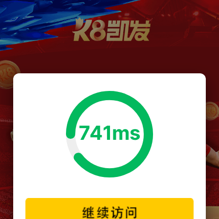
741ms